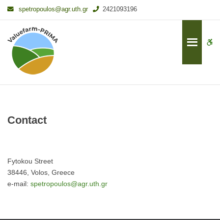
–
spetropoulos@agr.uth.gr
2421093196
Contact
W
bu
Contact
Fytokou Street
38446, Volos, Greece
e-mail:
spetropoulos@agr.uth.gr